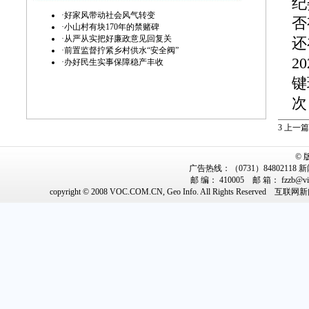
纪
·
好家风带动社会风气转变
否
·
小山村有块170年的禁赌碑
·
从严从实把好廉政意见回复关
还
·
前置监督拧紧乡村供水“安全阀”
2
·
办好民生实事保障稳产丰收
键
次
3
上一篇
该
分
©
广告热线：（0731）84802118 新闻
责
邮 编： 410005 邮 箱： fzz
议
copyright © 2008 VOC.COM.CN, Geo Info. All Rights Reserved
互联网新闻
“
是
履
在
事