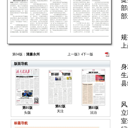
部
部
蓝
规
上
第04版：
清廉永州
上一版
3
4
下一版
“
版面导航
身
生
县
为
风
第02版
第01版
第03版
关注
立
头版
法治
室
标题导航