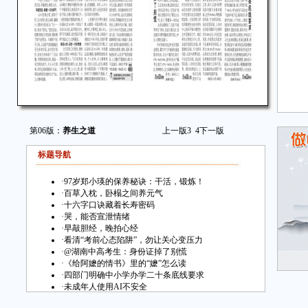
第06版：
养生之道
上一版
3
4
下一版
标题导航
·
97岁郑小瑛的保养秘诀：干活，锻炼！
·
百草入枕，卧榻之间养元气
·
十六字口诀藏着长寿密码
·
哭，能否宣泄情绪
·
早敲胆经，晚拍心经
·
看清“考前心态陷阱”，勿让关心变压力
·
@湖南中高考生：身份证掉了别慌
·
《给阿嬷的情书》里的“嬷”怎么读
·
四部门明确中小学办学二十条底线要求
·
未成年人使用AI不安全