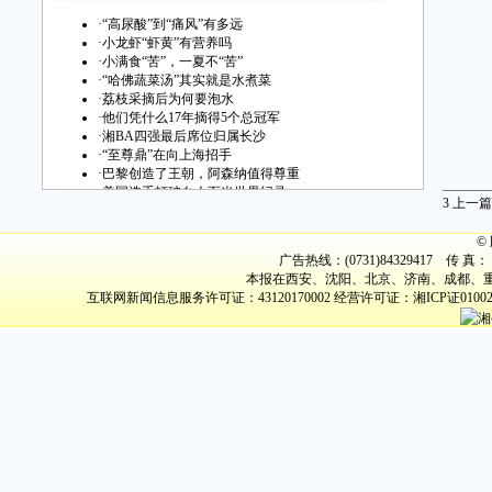
·
“高尿酸”到“痛风”有多远
·
小龙虾“虾黄”有营养吗
·
小满食“苦”，一夏不“苦”
·
“哈佛蔬菜汤”其实就是水煮菜
·
荔枝采摘后为何要泡水
·
他们凭什么17年摘得5个总冠军
·
湘BA四强最后席位归属长沙
·
“至尊鼎”在向上海招手
·
巴黎创造了王朝，阿森纳值得尊重
·
美国选手打破白人百米世界纪录
3
上一篇
©
广告热线：(0731)84329417 传 真： (
本报在西安、沈阳、北京、济南、成都、重
互联网新闻信息服务许可证：43120170002
经营许可证：湘ICP证0100
湘