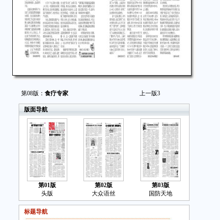
第08版：
食疗专家
上一版
3
版面导航
第01版
第02版
第03版
头版
大众语丝
国防天地
标题导航