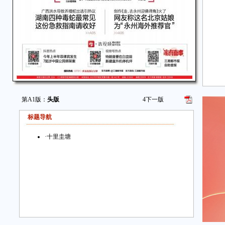
第A1版：
头版
4
下一版
标题导航
·
十里圭塘