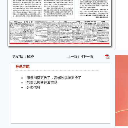
第A7版：
经济
上一版
3
4
下一版
标题导航
·
用券消费更热了，高端冰淇淋遇冷了
·
芭蕾风席卷鞋履市场
·
分类信息