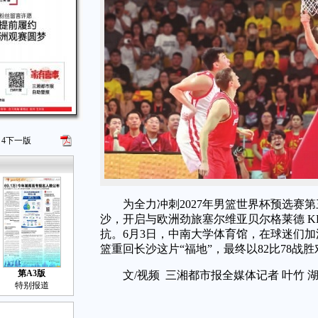
4
下一版
为全力冲刺2027年男篮世界杯预选赛第
沙，开启与欧洲劲旅塞尔维亚贝尔格莱德 KK
抗。6月3日，中南大学体育馆，在球迷们加
篮重回长沙这片“福地”，最终以82比78战
第A3版
文/视频 三湘都市报全媒体记者 叶竹 湖
特别报道