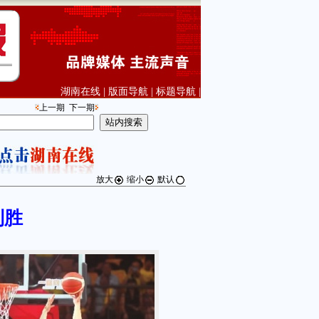
湖南在线
|
版面导航
|
标题导航
|
上一期
下一期
放大
缩小
默认
制胜