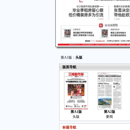
第A1版：
头版
版面导航
第A1版
第A2版
头版
要闻
标题导航