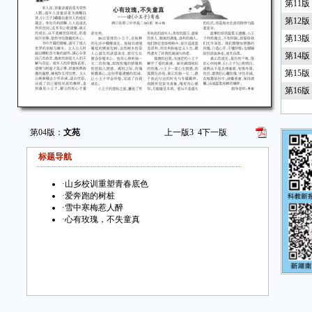
第11
第12
第13
第14
第15
第16
第04版：
文苑
上一版
3
4
下一版
标题导航
·
山乡校训重塑青春底色
·
爱奔跑的树桩
·
雪中寒梅惹人醉
·
心有玫瑰，不失童真