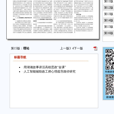
第11
第12
第13
第14
第15
第16
第15版：
理论
上一版
3
4
下一版
标题导航
·
用湖湘故事讲活高校思政“金课”
·
人工智能辅助政工师心理疏导路径研究