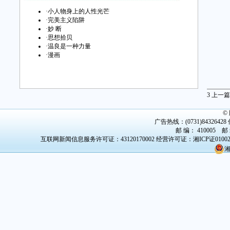
·
小人物身上的人性光芒
·
完美主义陷阱
·
妙 断
·
思想拾贝
·
温良是一种力量
·
漫画
3
上一篇
©
广告热线：(0731)84326428 传
邮 编： 410005 邮
互联网新闻信息服务许可证：43120170002
经营许可证：湘ICP证0100
湘