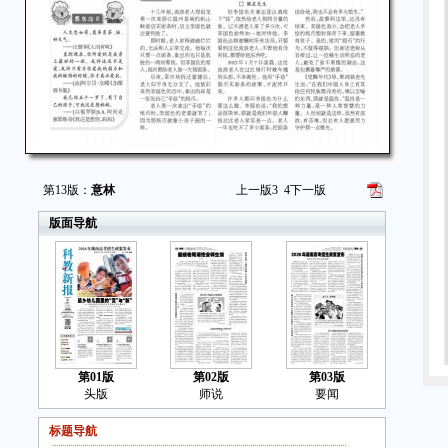
第13版：
意林
上一版
3
4
下一版
版面导航
第01版
第02版
第03版
头版
师说
要闻
标题导航