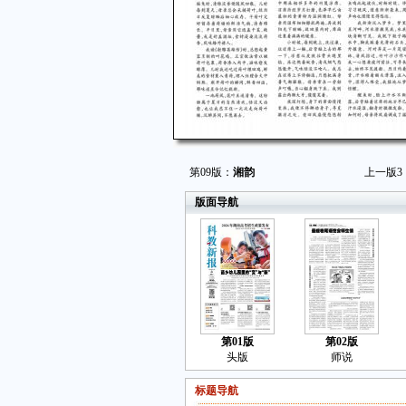
第09版：
湘韵
上一版
3
版面导航
第01版
第02版
头版
师说
标题导航