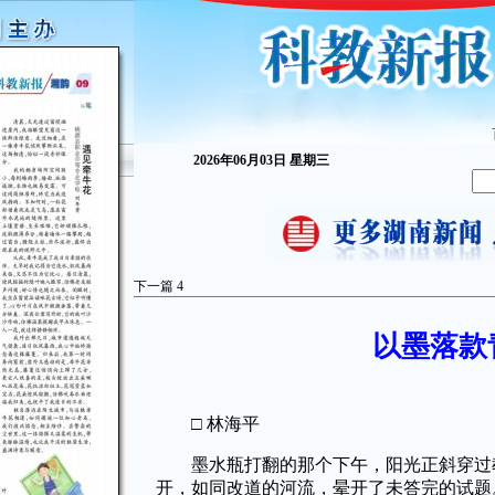
2026年06月03日 星期三
下一篇
4
以墨落款
□ 林海平
墨水瓶打翻的那个下午，阳光正斜穿过教
开，如同改道的河流，晕开了未答完的试题