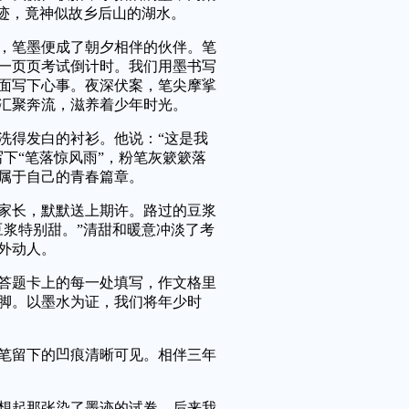
墨迹，竟神似故乡后山的湖水。
笔墨便成了朝夕相伴的伙伴。笔
一页页考试倒计时。我们用墨书写
面写下心事。夜深伏案，笔尖摩挲
汇聚奔流，滋养着少年时光。
得发白的衬衫。他说：“这是我
下“笔落惊风雨”，粉笔灰簌簌落
属于自己的青春篇章。
长，默默送上期许。路过的豆浆
豆浆特别甜。”清甜和暖意冲淡了考
外动人。
题卡上的每一处填写，作文格里
脚。以墨水为证，我们将年少时
留下的凹痕清晰可见。相伴三年
起那张染了墨迹的试卷，后来我