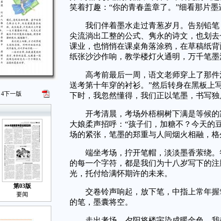
笑着打趣：“你的青春盖章了。”细看那片
我们伴着墨水走过青葱岁月。告别铅笔，
尖流淌出工整的公式、隽永的诗文，也划去
课业，也悄悄在课桌角落涂鸦，在草稿纸背
纸张沙沙作响，教学楼灯火通明，万千笔墨
高考前最后一周，语文老师穿上了那件洗
送考第十年穿的衬衫。”然后转身在黑板上写
4
下一版
下时，我忽然懂得，我们正以笔墨，书写独
开考清晨，考场外梧桐树下满是等候的家
大娘柔声招呼：“孩子们，加糖不？今天的
场的紧张，笔墨的郑重与人间烟火相融，格
端坐考场，拧开笔帽，淡淡墨香萦绕。答
的每一个字符，都是我们为十八岁写下的注
光，托付给满怀期许的未来。
第03版
交卷铃声响起，放下笔，中指上常年握笔
要闻
的笔，墨囊将空。
走出考场，夕阳将楼宇染成暖金色。我想