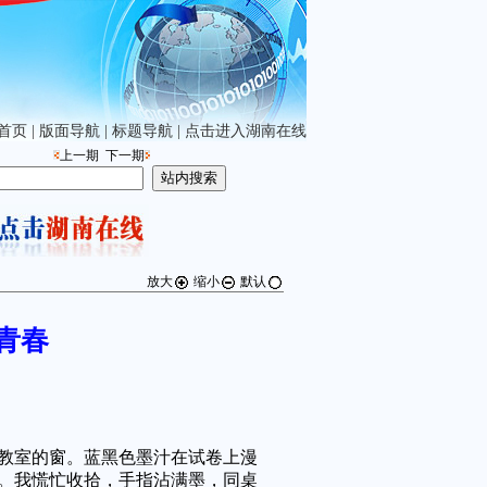
首页
|
版面导航
|
标题导航
|
点击进入湖南在线
上一期
下一期
放大
缩小
默认
青春
室的窗。蓝黑色墨汁在试卷上漫
。我慌忙收拾，手指沾满墨，同桌