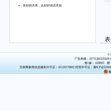
·
良好的关系，从好好说话开始
主
一
表
家
©
广告热线：(0731)84326428 传
邮 编： 410005 邮
互联网新闻信息服务许可证：43120170002
经营许可证：湘ICP证0100
湘
清
绪
了
复