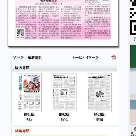
扫
第08版：
家教周刊
上一版
3
4
下一版
版面导航
第01版
第02版
第03版
头版
师说
要闻
唐
标题导航
员