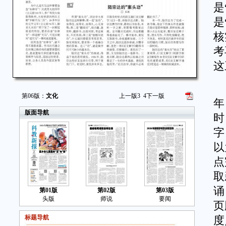
是
是
核
考
这
陆
第06版：
文化
上一版
3
4
下一版
年
版面导航
时
字
以
点
取
诵
第01版
第02版
第03版
头版
师说
要闻
页
标题导航
度