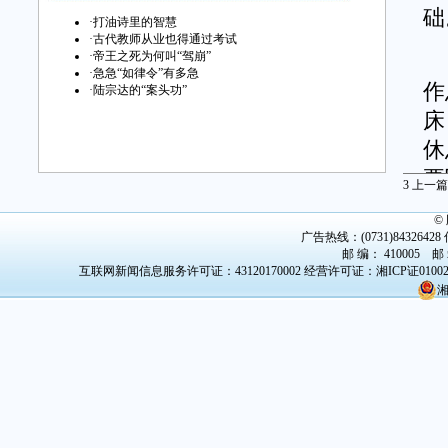
础
·
打油诗里的智慧
·
古代教师从业也得通过考试
·
帝王之死为何叫“驾崩”
有
·
急急“如律令”有多急
作
·
陆宗达的“案头功”
床
休
要
3
上一篇
陆
©
广告热线：(0731)84326428 传
同
邮 编： 410005 邮
互联网新闻信息服务许可证：43120170002
经营许可证：湘ICP证0100
果
湘