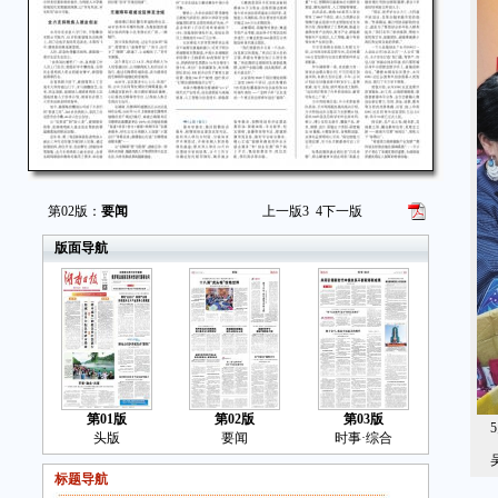
第02版：
要闻
上一版
3
4
下一版
版面导航
第01版
第02版
第03版
5
头版
要闻
时事·综合
吴
标题导航