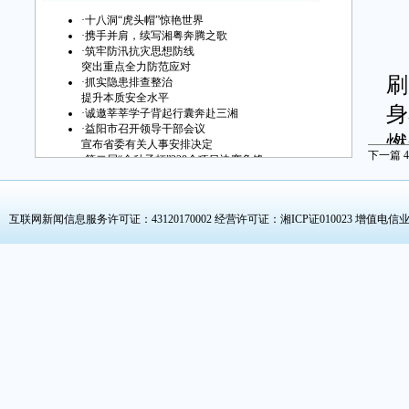
湖
·
十八洞“虎头帽”惊艳世界
·
携手并肩，续写湘粤奔腾之歌
·
筑牢防汛抗灾思想防线
突出重点全力防范应对
刷
·
抓实隐患排查整治
提升本质安全水平
身
·
诚邀莘莘学子背起行囊奔赴三湘
·
益阳市召开领导干部会议
燃
宣布省委有关人事安排决定
下一篇
4
·
第二届“金种子杯”228个项目决赛争锋
·
以“含新量”圈粉青年
帽
互联网新闻信息服务许可证：43120170002
经营许可证：湘ICP证010023 增值电信业
乡
就
接