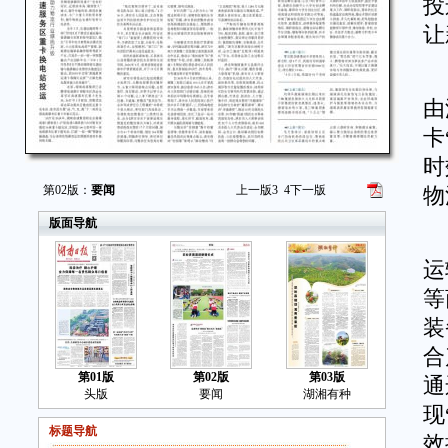
投
让
邵
由
卡
时
第02版：
要闻
上一版
3
4
下一版
物
版面导航
去
运
等
装
合
第01版
第02版
第03版
通
头版
要闻
湖湘有种
现
标题导航
效