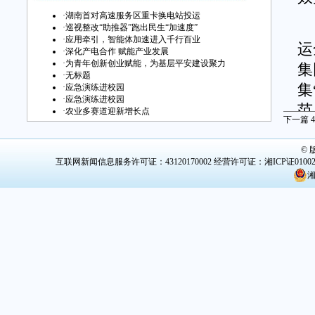
·
湖南首对高速服务区重卡换电站投运
此
·
巡视整改“助推器”跑出民生“加速度”
·
应用牵引，智能体加速进入千行百业
运
·
深化产电合作 赋能产业发展
·
为青年创新创业赋能，为基层平安建设聚力
集
·
无标题
集
·
应急演练进校园
·
应急演练进校园
范
·
农业多赛道迎新增长点
下一篇
4
2
©
南
互联网新闻信息服务许可证：43120170002
经营许可证：湘ICP证0100
湘
超
站
发