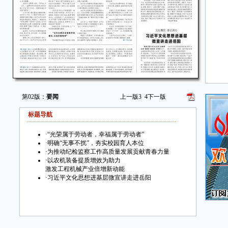
第02版：
要闻
上一版
3
4
下一版
标题导航
·
“光荣属于劳动者，幸福属于劳动者”
·
明确“无事不扰”，夯实校园育人本位
·
为推动纪检监察工作高质量发展贡献青春力量
·
以农机装备提质增效为助力
激发工程机械产业倍增新动能
·
习近平文化思想进基层微宣讲走进岳阳