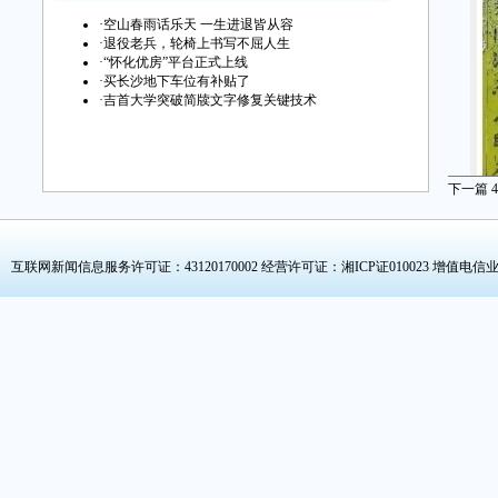
·
空山春雨话乐天 一生进退皆从容
·
退役老兵，轮椅上书写不屈人生
·
“怀化优房”平台正式上线
·
买长沙地下车位有补贴了
·
吉首大学突破简牍文字修复关键技术
下一篇
4
互联网新闻信息服务许可证：43120170002
经营许可证：湘ICP证010023 增值电信业
乐