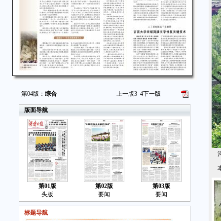
第04版：
综合
上一版
3
4
下一版
版面导航
河
本
第01版
第02版
第03版
头版
要闻
要闻
标题导航