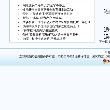
江
·
湘江源头产好茶 八方远客寻香至
·
多地开展全民国家安全教育日主题活动
语
·
资兴：“微改造”让沉睡资产变文旅热点
·
新邵：“本草”成为农户“致富草”
“
·
省委社会工作部启动人民建议征集扩面提质三年行动
·
为湖南境内长征沿线优抚对象送医送药上门
适
·
“师带徒”创新智力援藏模式
·
我省“质量体检”帮扶行动入选全国典型案例
汤
·
湘潭—长沙快速旅游1号线试运营
下一篇
4
乡
©
2
互联网新闻信息服务许可证：43120170002
经营许可证：湘ICP证0100
所
湘
纯
时
到
企
头