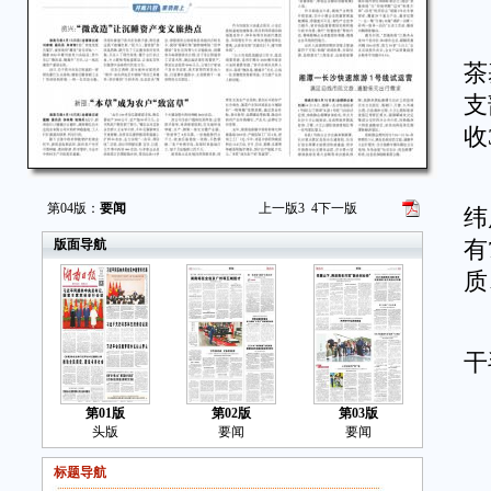
清
茶
支
收
永
第04版：
要闻
上一版
3
4
下一版
纬
版面导航
有
质
截
干
第01版
第02版
第03版
头版
要闻
要闻
“
标题导航