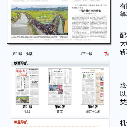
有
等
“
配
大
斩
第01版：
头版
4
下一版
版面导航
“
“
载
以
类
第01版
第02版
第03版
头版
要闻
湘江·悦读
作
机
标题导航