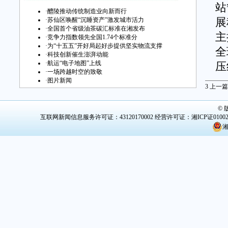
站
·
醴陵推动传统制造业向新而行
·
苏仙区唤醒“沉睡资产”激发城市活力
展
·
全国首个省级油茶碳汇标准在湘发布
主
·
竞争力指数领先全国1.74个标准分
·
为“十五五”开好局起好步提供坚实物流支撑
全
·
科技创新催生澎湃动能
·
航运“电子地图”上线
压
·
一场跨越时空的致敬
·
图片新闻
3
上一篇
王
验
©
的
互联网新闻信息服务许可证：43120170002
经营许可证：湘ICP证0100
湘
在
2
以
在
间
M