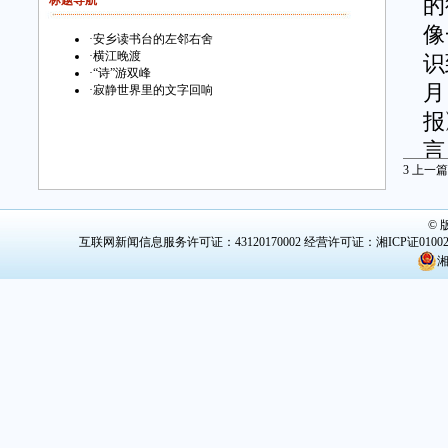
标题导航
的
像
·
安乡读书台的左邻右舍
·
横江晚渡
识
·
“诗”游双峰
月
·
寂静世界里的文字回响
报
言
3
上一篇
从
就
©
互联网新闻信息服务许可证：43120170002
经营许可证：湘ICP证0100
2
湘
缓
转
跌
乎
让
沉