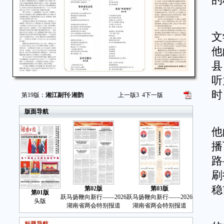
的
我
文
他
县
听
时
第19版：
湘江副刊·湘韵
上一版
3
4
下一版
版面导航
徐
他
播
路
刷
稳
第02版
第03版
第01版
跃马扬鞭向新行——2026
跃马扬鞭向新行——2026
头版
湖南省两会特别报道
湖南省两会特别报道
转