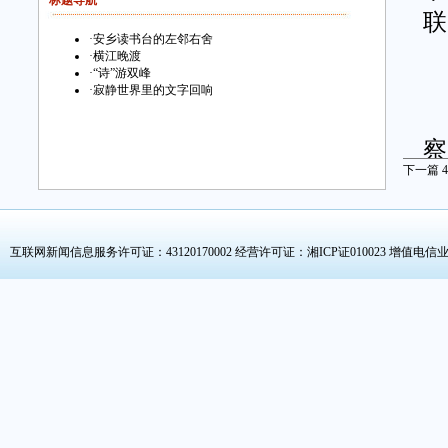
标题导航
联
·
安乡读书台的左邻右舍
·
横江晚渡
·
“诗”游双峰
·
寂静世界里的文字回响
2
察
下一篇
4
堂
的
集
互联网新闻信息服务许可证：43120170002
经营许可证：湘ICP证010023 增值电信业
便
情
挥
堂