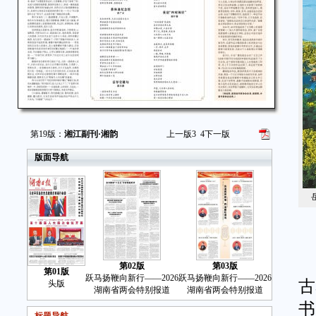
第19版：
湘江副刊·湘韵
上一版
3
4
下一版
版面导航
岳
第02版
第03版
第01版
跃马扬鞭向新行——2026
跃马扬鞭向新行——2026
古
头版
湖南省两会特别报道
湖南省两会特别报道
书