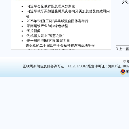
兴
·
习近平会见俄罗斯总理米舒斯京
·
习近平就牙买加遭受飓风灾害向牙买加总督艾伦致慰问
中
电
·
2025年“湘直工杯”乒乓球混合团体赛举行
·
湖南钢铁产业加快绿色转型
·
图片新闻
·
为机器人装上“智慧之眼”
·
统一思想 明确方向 凝聚力量
确保党的二十届四中全会精神在湖南落地生根
3
上一篇
·
谢卫江会见古巴驻华大使白诗德
·
2025世界计算大会11月20日至21日在长沙举行
©
互联网新闻信息服务许可证：43120170002
经营许可证：湘ICP证0100
湘