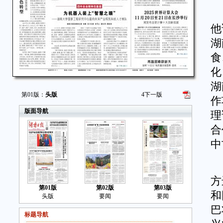
谢
他
湖
食
化
湖
第01版：
头版
4
下一版
作
版面导航
理
合
中
白
方
第01版
第02版
第03版
和
头版
要闻
要闻
巴
标题导航