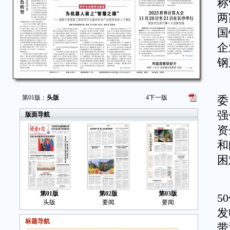
称
两
国
企
钢
为
第01版：
头版
4
下一版
委
强
版面导航
资
和
困
2
第01版
第02版
第03版
5
头版
要闻
要闻
发
标题导航
带