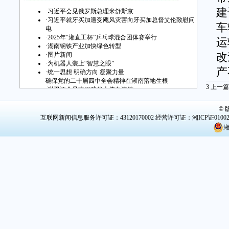
建
·
习近平会见俄罗斯总理米舒斯京
·
习近平就牙买加遭受飓风灾害向牙买加总督艾伦致慰问
车
电
·
2025年“湘直工杯”乒乓球混合团体赛举行
运
·
湖南钢铁产业加快绿色转型
·
图片新闻
改
·
为机器人装上“智慧之眼”
产
·
统一思想 明确方向 凝聚力量
确保党的二十届四中全会精神在湖南落地生根
3
上一篇
·
谢卫江会见古巴驻华大使白诗德
经
·
2025世界计算大会11月20日至21日在长沙举行
硫
©
互联网新闻信息服务许可证：43120170002
经营许可证：湘ICP证0100
物
湘
化
5