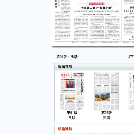
第01版：
头版
4
下
版面导航
第01版
第02版
头版
要闻
标题导航