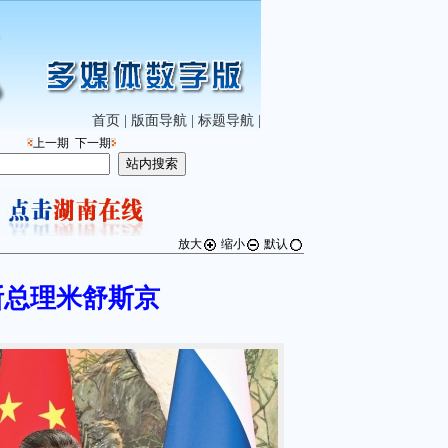
首页
|
版面导航
|
标题导航
|
上一期
下一期
放大
缩小
默认
斯总理米舒斯京