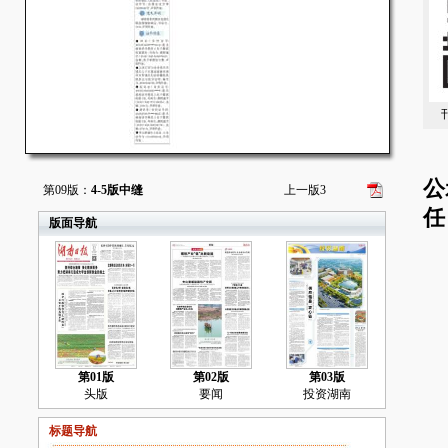
刊
公
第09版：
4-5版中缝
上一版
3
任
版面导航
0
0
第01版
第02版
第03版
头版
要闻
投资湖南
湖
标题导航