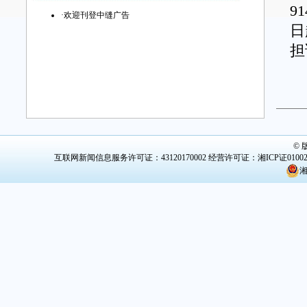
9
·
欢迎刊登中缝广告
日
担
根
©
互联网新闻信息服务许可证：43120170002
经营许可证：湘ICP证0100
师
湘
告
师
本
州