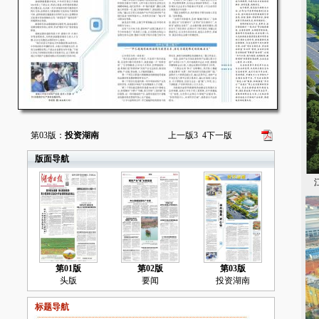
第03版：
投资湖南
上一版
3
4
下一版
版面导航
江
第01版
第02版
第03版
头版
要闻
投资湖南
标题导航