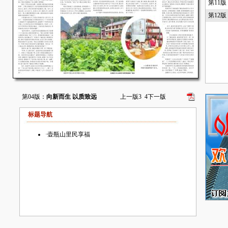
第11
第12
第04版：
向新而生 以质致远
上一版
3
4
下一版
标题导航
·
壶瓶山里民享福