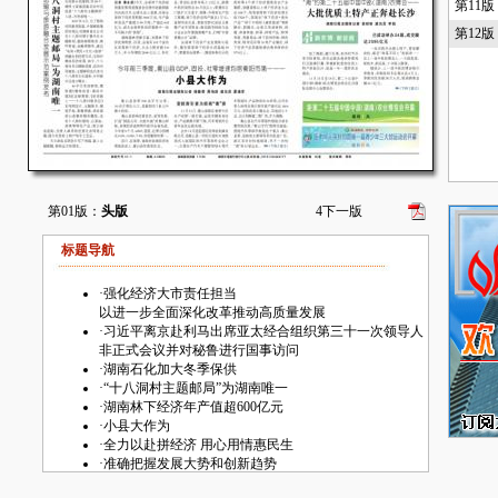
第11
第12
第01版：
头版
4
下一版
标题导航
·
强化经济大市责任担当
以进一步全面深化改革推动高质量发展
·
习近平离京赴利马出席亚太经合组织第三十一次领导人
非正式会议并对秘鲁进行国事访问
·
湖南石化加大冬季保供
·
“十八洞村主题邮局”为湖南唯一
·
湖南林下经济年产值超600亿元
·
小县大作为
·
全力以赴拼经济 用心用情惠民生
·
准确把握发展大势和创新趋势
以更大的力度推进大学生创业