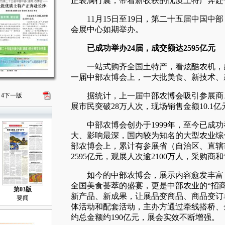
正装满行囊，带着新收获的优质土特产奔赴
11月15日至19日，第二十五届中国中
会展中心如期举办。
已成功举办24届，成交额达2595亿元
一站式购齐全国土特产，看炫酷农机，感
一届中部农博会上，一大批美食、新技术、
据统计，上一届中部农博会吸引参展商、
4
下一版
展市民突破28万人次，现场销售金额10.1亿
中部农博会创办于1999年，至今已成功
大、影响最深，国内较为知名的大型农业综
部农博会上，累计有参展省（自治区、直辖市
2595亿元，观展人次逾2100万人，采购商
如今的中部农博会，展示内容愈发丰富，
全国美食荟萃的盛宴，更是中部农业的“招
第03版
新产品、新成果，让展品变商品、商品变订
要闻
体活动和配套活动，主办方通过牵线搭桥、
约总金额约190亿元，展会实效不断增强。