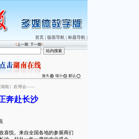
首页
|
版面导航
|
标题导航
|
上一期
下一期
放大
缩小
默认
（湖南）农博会——
正奔赴长沙
锐
喜悦。来自全国各地的参展商们