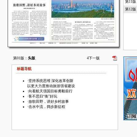
第11
第12
第01版：
头版
4
下一版
标题导航
·
坚持系统思维 深化改革创新
以更大力度推动旅游强省建设
·
向着航天强国目标勇毅前行
·
客不思归“衡”好玩
·
放歌田野，讲好乡村故事
·
击水中流，阔步新征程