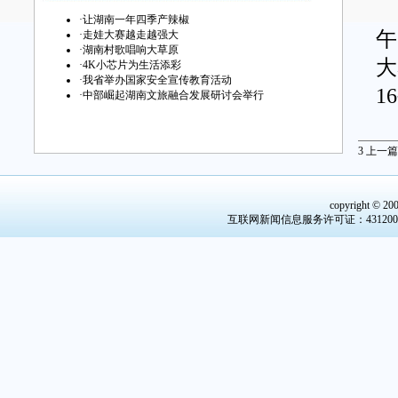
湖
·
让湖南一年四季产辣椒
午
·
走娃大赛越走越强大
·
湖南村歌唱响大草原
大
·
4K小芯片为生活添彩
·
我省举办国家安全宣传教育活动
1
·
中部崛起湖南文旅融合发展研讨会举行
今
3
上一篇
里
民
copyright © 20
湖
互联网新闻信息服务许可证：431200600
最
计
畅
1