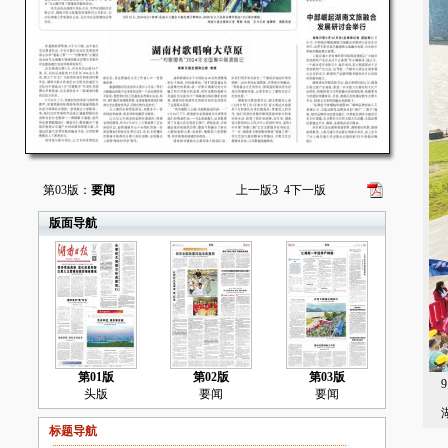
第03版：
要闻
上一版
3
4
下一版
版面导航
第01版
第02版
第03版
9
头版
要闻
要闻
湖
标题导航