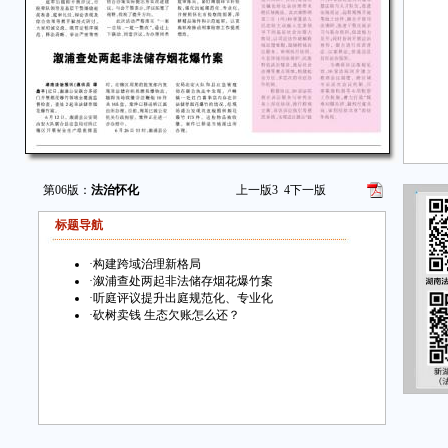
第06版：
法治怀化
上一版
3
4
下一版
标题导航
·
构建跨域治理新格局
·
溆浦查处两起非法储存烟花爆竹案
·
听庭评议提升出庭规范化、专业化
·
砍树卖钱 生态欠账怎么还？