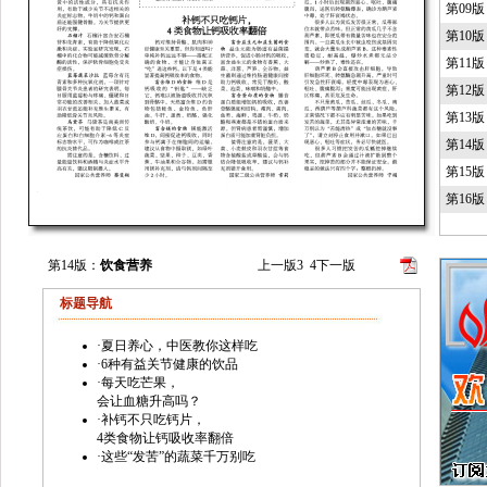
第09
第10
第11
第12
第13
第14
第15
第16
第14版：
饮食营养
上一版
3
4
下一版
标题导航
·
夏日养心，中医教你这样吃
·
6种有益关节健康的饮品
·
每天吃芒果，
会让血糖升高吗？
·
补钙不只吃钙片，
4类食物让钙吸收率翻倍
·
这些“发苦”的蔬菜千万别吃