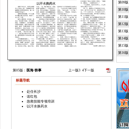
第09
第10
第11
第12
第13
第14
第15
第16
第05版：
医海·轶事
上一版
3
4
下一版
标题导航
·
赴任长沙
·
送红包
·
急救技能专项培训
·
以汗水换药水