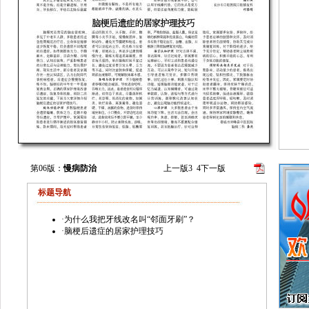
第06版：
慢病防治
上一版
3
4
下一版
标题导航
·
为什么我把牙线改名叫“邻面牙刷”？
·
脑梗后遗症的居家护理技巧