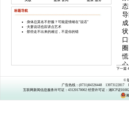
头版
健康·要闻
健康·服务
态
标题导航
导
成
·
身体总莫名不舒服？可能是情绪在“说话”
·
夫妻说话也应讲点艺术
状
·
那些走不出来的难过，不是你的错
口
圈
慌
心
下一篇
浅
©
这
广告热线：(0731)84326448 13973122817 1
互联网新闻信息服务许可证：43120170002
经营许可证：湘ICP证0100
重
湘