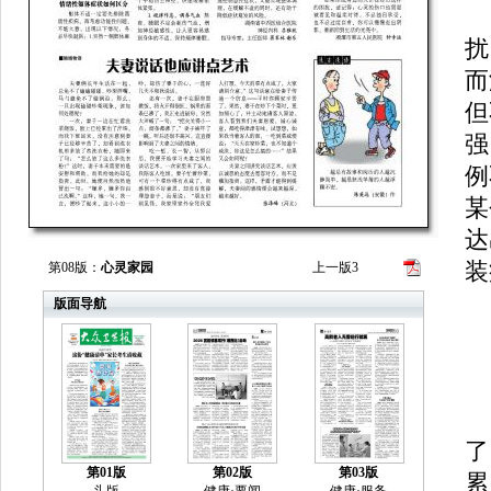
扰
而
但
强
例
某
达
装
第08版：
心灵家园
上一版
3
版面导航
很
了
第01版
第02版
第03版
累